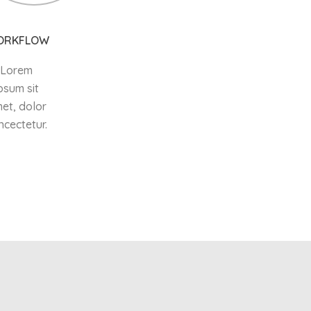
ORKFLOW
Lorem
psum sit
et, dolor
ncectetur.