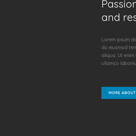
Passion
and res
Lorem ipsum dol
do eiusmod tem
aliqua. Ut enim
ullamco laboris
MORE ABOUT