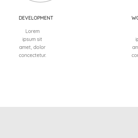
DEVELOPMENT
W
Lorem
ipsum sit
i
amet, dolor
am
concectetur.
co